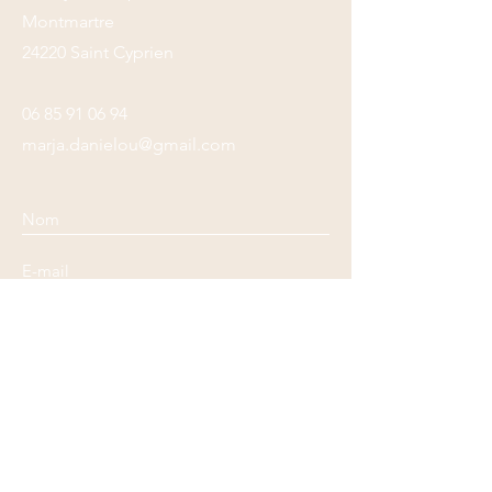
Montmartre
24220 Saint Cyprien
06 85 91 06 94
marja.danielou@gmail.com
Envoyer